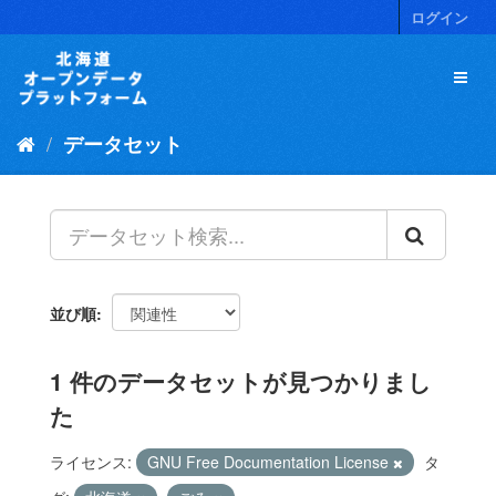
ス
ログイン
キ
ッ
プ
し
て
データセット
内
容
へ
並び順
1 件のデータセットが見つかりまし
た
ライセンス:
GNU Free Documentation License
タ