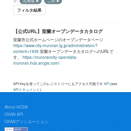
グ:
北海道
ごみ
フィルタ結果
【公式URL】室蘭オープンデータカタログ
室蘭市公式ホームページのオープンデータページ
https://www.city.muroran.lg.jp/administration/?
content=1939
室蘭オープンデータカタログへのURLで
す。
https://murorancity-opendata-
muroran.hub.arcgis.com/
API Keyを使ってこのレジストリーにもアクセス可能です
API
(see
APIドキュメント
).
About HODA
CKAN API
CKANアソシエーション