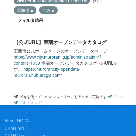
GNU Free Documentation License
タグ:
北海道
ごみ
フィルタ結果
【公式URL】室蘭オープンデータカタログ
室蘭市公式ホームページのオープンデータページ
https://www.city.muroran.lg.jp/administration/?
content=1939
室蘭オープンデータカタログへのURLで
す。
https://murorancity-opendata-
muroran.hub.arcgis.com/
API Keyを使ってこのレジストリーにもアクセス可能です
API
(see
APIドキュメント
).
About HODA
CKAN API
CKANアソシエーション