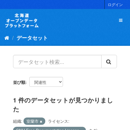
ス
ログイン
キ
ッ
プ
し
て
データセット
内
容
へ
並び順
1 件のデータセットが見つかりまし
た
組織:
室蘭市
ライセンス: