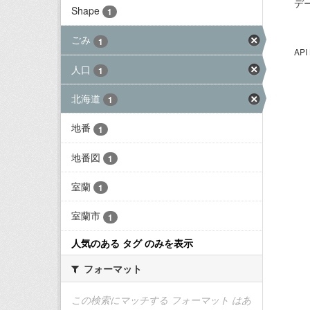
デ
Shape
1
ごみ
1
AP
人口
1
北海道
1
地番
1
地番図
1
室蘭
1
室蘭市
1
人気のある タグ のみを表示
フォーマット
この検索にマッチする フォーマット はあ