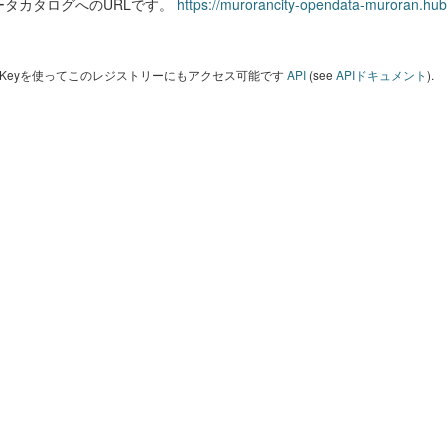
ータカタログへのURLです。
https://murorancity-opendata-muroran.hub
I Keyを使ってこのレジストリーにもアクセス可能です
API
(see
APIドキュメント
).