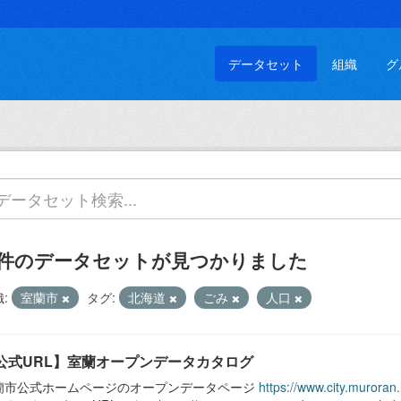
データセット
組織
グ
 件のデータセットが見つかりました
:
室蘭市
タグ:
北海道
ごみ
人口
公式URL】室蘭オープンデータカタログ
蘭市公式ホームページのオープンデータページ
https://www.city.muroran