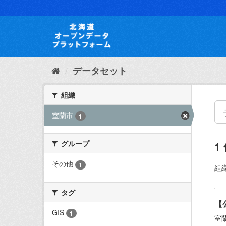
ス
キ
ッ
プ
し
て
内
データセット
容
へ
組織
室蘭市
1
グループ
1
その他
1
組織
タグ
【
GIS
1
室