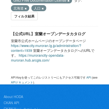
GNU Free Documentation License
タグ:
北海道
人口
フィルタ結果
【公式URL】室蘭オープンデータカタログ
室蘭市公式ホームページのオープンデータページ
https://www.city.muroran.lg.jp/administration/?
content=1939
室蘭オープンデータカタログへのURLで
す。
https://murorancity-opendata-
muroran.hub.arcgis.com/
API Keyを使ってこのレジストリーにもアクセス可能です
API
(see
APIドキュメント
).
About HODA
CKAN API
CKANアソシエーション