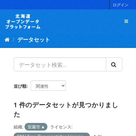
ス
ログイン
キ
ッ
プ
し
て
データセット
内
容
へ
並び順
1 件のデータセットが見つかりまし
た
組織:
室蘭市
ライセンス: