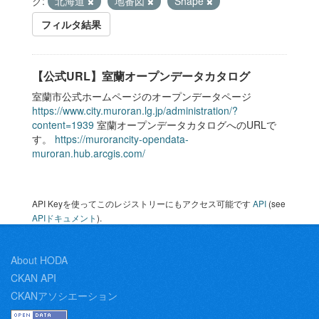
グ:
北海道
地番図
Shape
フィルタ結果
【公式URL】室蘭オープンデータカタログ
室蘭市公式ホームページのオープンデータページ
https://www.city.muroran.lg.jp/administration/?
content=1939
室蘭オープンデータカタログへのURLで
す。
https://murorancity-opendata-
muroran.hub.arcgis.com/
API Keyを使ってこのレジストリーにもアクセス可能です
API
(see
APIドキュメント
).
About HODA
CKAN API
CKANアソシエーション