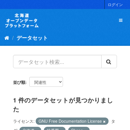
ス
ログイン
キ
ッ
プ
し
て
データセット
内
容
へ
並び順
1 件のデータセットが見つかりまし
た
ライセンス:
GNU Free Documentation License
タ