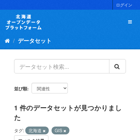
ス
ログイン
キ
ッ
プ
し
て
データセット
内
容
へ
並び順
1 件のデータセットが見つかりまし
た
タグ:
北海道
GIS