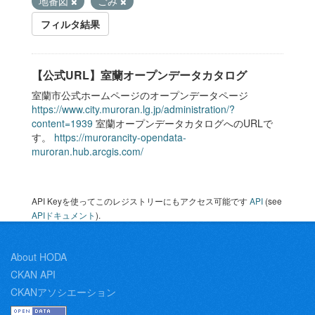
地番図
ごみ
フィルタ結果
【公式URL】室蘭オープンデータカタログ
室蘭市公式ホームページのオープンデータページ
https://www.city.muroran.lg.jp/administration/?
content=1939
室蘭オープンデータカタログへのURLで
す。
https://murorancity-opendata-
muroran.hub.arcgis.com/
API Keyを使ってこのレジストリーにもアクセス可能です
API
(see
APIドキュメント
).
About HODA
CKAN API
CKANアソシエーション