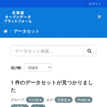
ス
ログイン
キ
ッ
プ
し
て
データセット
内
容
へ
並び順
1 件のデータセットが見つかりまし
た
グループ:
その他
タグ:
北海道
Shape