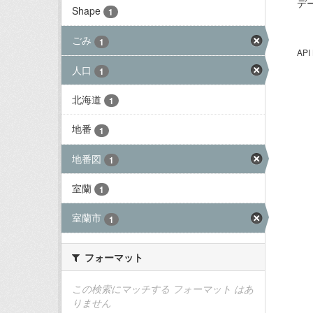
デ
Shape
1
ごみ
1
AP
人口
1
北海道
1
地番
1
地番図
1
室蘭
1
室蘭市
1
フォーマット
この検索にマッチする フォーマット はあ
りません