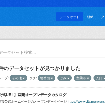
データセット
組織
グ
 件のデータセットが見つかりました
ループ:
その他
タグ:
地番図
ごみ
室蘭市
人口
公式URL】室蘭オープンデータカタログ
蘭市公式ホームページのオープンデータページ
https://www.city.muroran