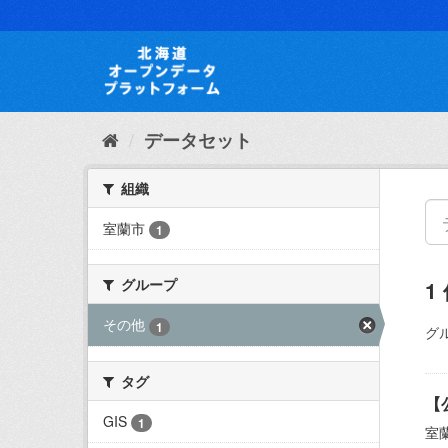
ス
キ
ッ
プ
し
て
内
データセット
容
へ
組織
室蘭市
1
グループ
1
その他
1
グ
タグ
【
GIS
1
室