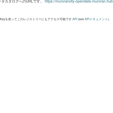
ータカタログへのURLです。
https://murorancity-opendata-muroran.hub
I Keyを使ってこのレジストリーにもアクセス可能です
API
(see
APIドキュメント
).