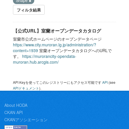
Shape
フィルタ結果
【公式URL】室蘭オープンデータカタログ
室蘭市公式ホームページのオープンデータページ
https://www.city.muroran.lg.jp/administration/?
content=1939
室蘭オープンデータカタログへのURLで
す。
https://murorancity-opendata-
muroran.hub.arcgis.com/
API Keyを使ってこのレジストリーにもアクセス可能です
API
(see
APIドキュメント
).
About HODA
CKAN API
CKANアソシエーション