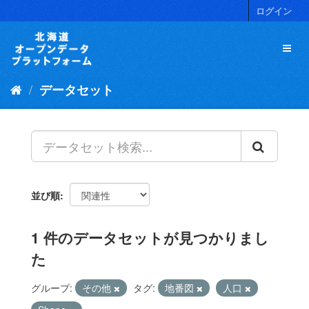
ス
ログイン
キ
ッ
プ
し
て
データセット
内
容
へ
並び順
1 件のデータセットが見つかりまし
た
グループ:
その他
タグ:
地番図
人口