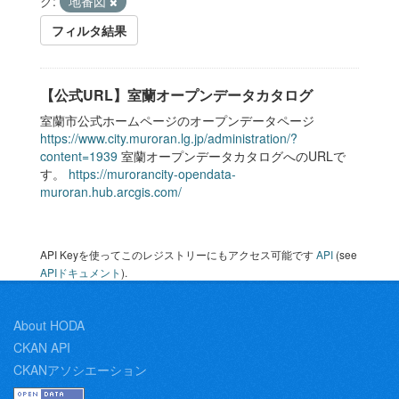
グ:
地番図
フィルタ結果
【公式URL】室蘭オープンデータカタログ
室蘭市公式ホームページのオープンデータページ
https://www.city.muroran.lg.jp/administration/?
content=1939
室蘭オープンデータカタログへのURLで
す。
https://murorancity-opendata-
muroran.hub.arcgis.com/
API Keyを使ってこのレジストリーにもアクセス可能です
API
(see
APIドキュメント
).
About HODA
CKAN API
CKANアソシエーション