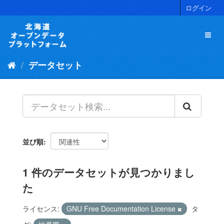
ス
ログイン
キ
ッ
プ
し
て
データセット
内
容
へ
並び順
1 件のデータセットが見つかりまし
た
ライセンス:
GNU Free Documentation License
タ