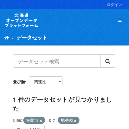
ス
ログイン
キ
ッ
プ
し
て
データセット
内
容
へ
並び順
1 件のデータセットが見つかりまし
た
組織:
室蘭市
タグ:
地番図