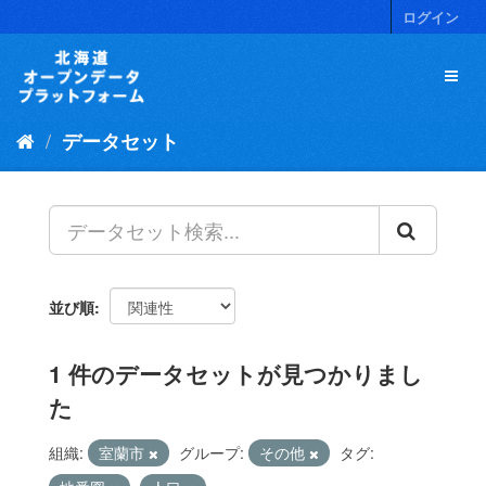
ス
ログイン
キ
ッ
プ
し
て
データセット
内
容
へ
並び順
1 件のデータセットが見つかりまし
た
組織:
室蘭市
グループ:
その他
タグ: