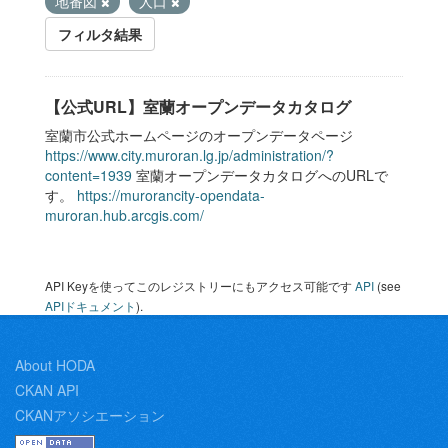
地番図
人口
フィルタ結果
【公式URL】室蘭オープンデータカタログ
室蘭市公式ホームページのオープンデータページ
https://www.city.muroran.lg.jp/administration/?
content=1939
室蘭オープンデータカタログへのURLで
す。
https://murorancity-opendata-
muroran.hub.arcgis.com/
API Keyを使ってこのレジストリーにもアクセス可能です
API
(see
APIドキュメント
).
About HODA
CKAN API
CKANアソシエーション