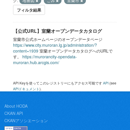
グ:
地番図
ごみ
室蘭市
フィルタ結果
【公式URL】室蘭オープンデータカタログ
室蘭市公式ホームページのオープンデータページ
https://www.city.muroran.lg.jp/administration/?
content=1939
室蘭オープンデータカタログへのURLで
す。
https://murorancity-opendata-
muroran.hub.arcgis.com/
API Keyを使ってこのレジストリーにもアクセス可能です
API
(see
APIドキュメント
).
About HODA
CKAN API
CKANアソシエーション