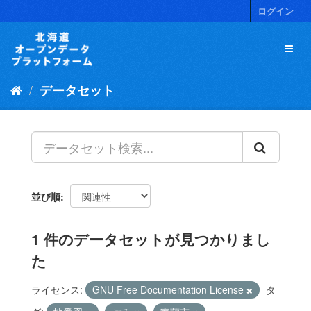
ス
ログイン
キ
ッ
プ
し
て
データセット
内
容
へ
並び順
1 件のデータセットが見つかりまし
た
ライセンス:
GNU Free Documentation License
タ