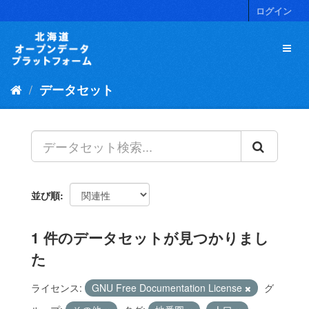
ス
ログイン
キ
ッ
プ
し
て
データセット
内
容
へ
並び順
1 件のデータセットが見つかりまし
た
ライセンス:
GNU Free Documentation License
グ