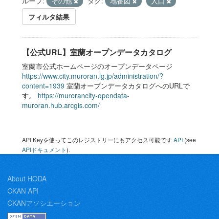
ループ:
その他
タグ:
地番図
人口
フィルタ結果
【公式URL】室蘭オープンデータカタログ
室蘭市公式ホームページのオープンデータページ
https://www.city.muroran.lg.jp/administration/?
content=1939
室蘭オープンデータカタログへのURLで
す。
https://murorancity-opendata-
muroran.hub.arcgis.com/
API Keyを使ってこのレジストリーにもアクセス可能です
API
(see
APIドキュメント
).
About HODA
CKAN API
CKANアソシエーション