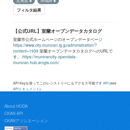
北海道
Shape
フィルタ結果
【公式URL】室蘭オープンデータカタログ
室蘭市公式ホームページのオープンデータページ
https://www.city.muroran.lg.jp/administration/?
content=1939
室蘭オープンデータカタログへのURLで
す。
https://murorancity-opendata-
muroran.hub.arcgis.com/
API Keyを使ってこのレジストリーにもアクセス可能です
API
(see
APIドキュメント
).
About HODA
CKAN API
CKANアソシエーション