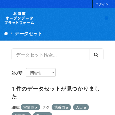
ス
ログイン
キ
ッ
プ
し
て
データセット
内
容
へ
並び順
1 件のデータセットが見つかりまし
た
組織:
室蘭市
タグ:
地番図
人口