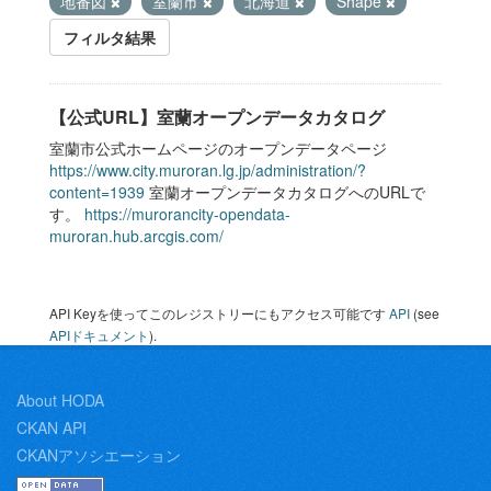
地番図
室蘭市
北海道
Shape
フィルタ結果
【公式URL】室蘭オープンデータカタログ
室蘭市公式ホームページのオープンデータページ
https://www.city.muroran.lg.jp/administration/?
content=1939
室蘭オープンデータカタログへのURLで
す。
https://murorancity-opendata-
muroran.hub.arcgis.com/
API Keyを使ってこのレジストリーにもアクセス可能です
API
(see
APIドキュメント
).
About HODA
CKAN API
CKANアソシエーション