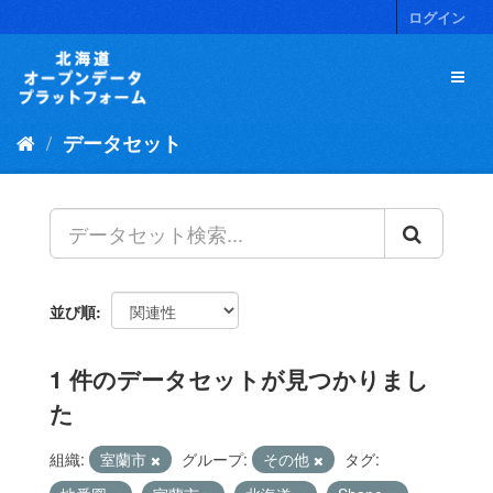
ス
ログイン
キ
ッ
プ
し
て
データセット
内
容
へ
並び順
1 件のデータセットが見つかりまし
た
組織:
室蘭市
グループ:
その他
タグ: