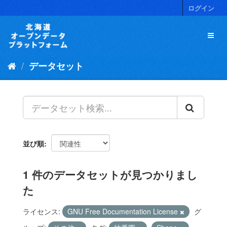
ス
ログイン
キ
ッ
プ
し
て
データセット
内
容
へ
並び順
1 件のデータセットが見つかりまし
た
ライセンス:
GNU Free Documentation License
グ