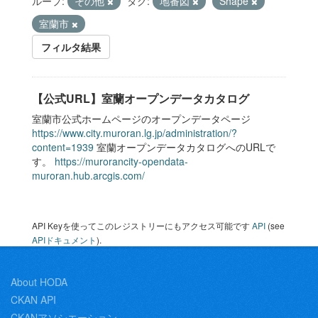
ループ:
その他
タグ:
地番図
Shape
室蘭市
フィルタ結果
【公式URL】室蘭オープンデータカタログ
室蘭市公式ホームページのオープンデータページ
https://www.city.muroran.lg.jp/administration/?
content=1939
室蘭オープンデータカタログへのURLで
す。
https://murorancity-opendata-
muroran.hub.arcgis.com/
API Keyを使ってこのレジストリーにもアクセス可能です
API
(see
APIドキュメント
).
About HODA
CKAN API
CKANアソシエーション