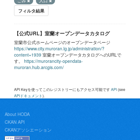
ごみ
人口
フィルタ結果
【公式URL】室蘭オープンデータカタログ
室蘭市公式ホームページのオープンデータページ
https://www.city.muroran.lg.jp/administration/?
content=1939
室蘭オープンデータカタログへのURLで
す。
https://murorancity-opendata-
muroran.hub.arcgis.com/
API Keyを使ってこのレジストリーにもアクセス可能です
API
(see
APIドキュメント
).
About HODA
CKAN API
CKANアソシエーション