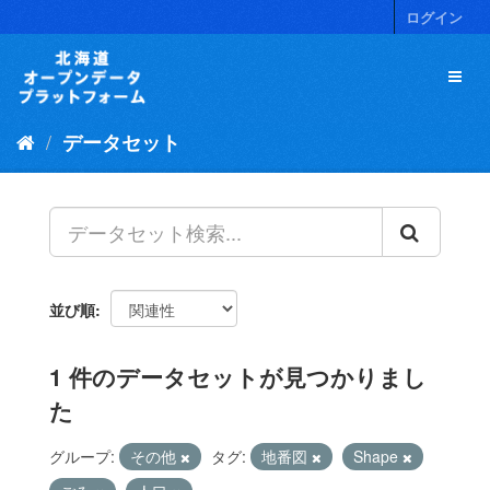
ス
ログイン
キ
ッ
プ
し
て
データセット
内
容
へ
並び順
1 件のデータセットが見つかりまし
た
グループ:
その他
タグ:
地番図
Shape