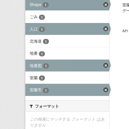
Shape
室
1
デ
ごみ
1
人口
1
AP
北海道
1
地番
1
地番図
1
室蘭
1
室蘭市
1
フォーマット
この検索にマッチする フォーマット はあ
りません