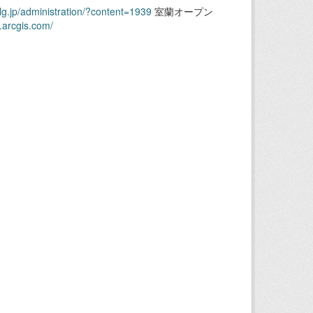
.lg.jp/administration/?content=1939
室蘭オープン
.arcgis.com/