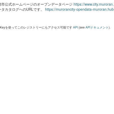
蘭市公式ホームページのオープンデータページ
https://www.city.muroran
ータカタログへのURLです。
https://murorancity-opendata-muroran.hub
I Keyを使ってこのレジストリーにもアクセス可能です
API
(see
APIドキュメント
).