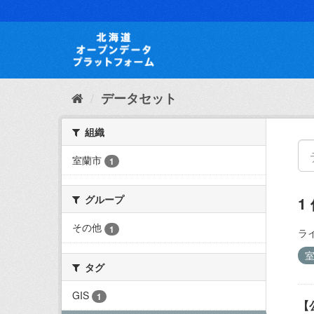
ス
キ
ッ
プ
し
て
内
データセット
容
へ
組織
室蘭市
1
グループ
1
その他
1
ラ
タグ
GIS
1
【