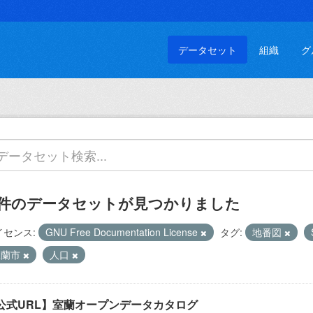
データセット
組織
グ
 件のデータセットが見つかりました
イセンス:
GNU Free Documentation License
タグ:
地番図
室蘭市
人口
公式URL】室蘭オープンデータカタログ