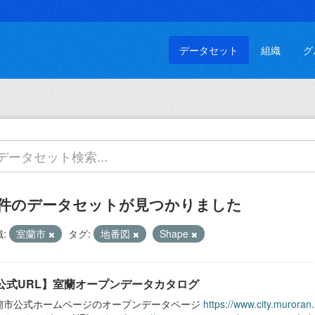
データセット
組織
グ
 件のデータセットが見つかりました
:
室蘭市
タグ:
地番図
Shape
公式URL】室蘭オープンデータカタログ
蘭市公式ホームページのオープンデータページ
https://www.city.muroran