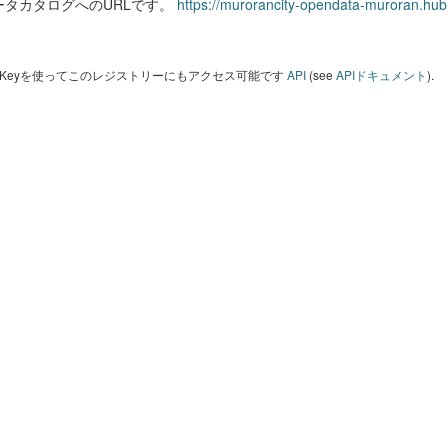
ータカタログへのURLです。
https://murorancity-opendata-muroran.hub
I Keyを使ってこのレジストリーにもアクセス可能です
API
(see
APIドキュメント
).