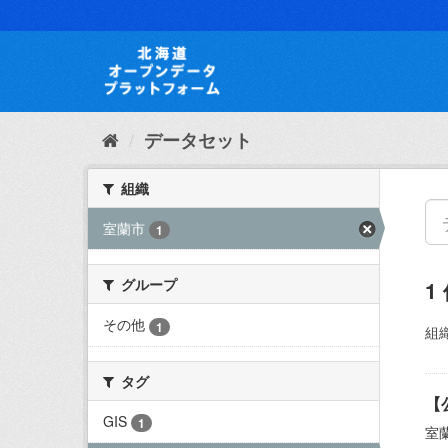
ス
キ
ッ
プ
し
て
内
データセット
容
へ
組織
室蘭市
1
グループ
1
その他
1
組織
タグ
【
GIS
1
室