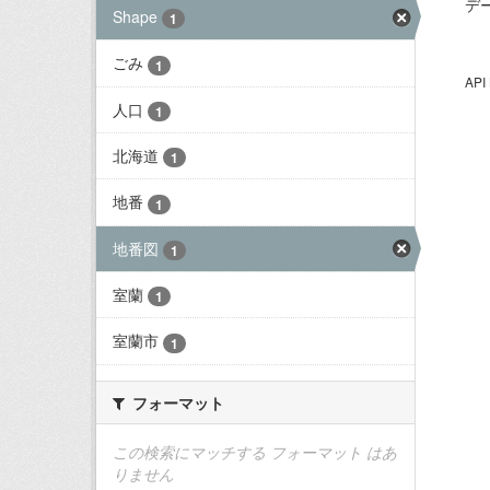
デ
Shape
1
ごみ
1
AP
人口
1
北海道
1
地番
1
地番図
1
室蘭
1
室蘭市
1
フォーマット
この検索にマッチする フォーマット はあ
りません