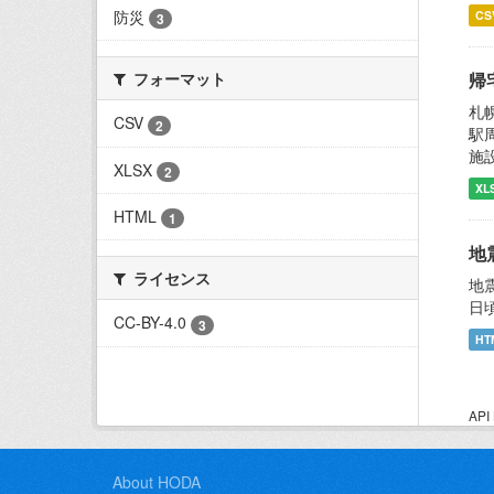
防災
CS
3
帰
フォーマット
札
CSV
2
駅
施
XLSX
2
XL
HTML
1
地
ライセンス
地
日
CC-BY-4.0
3
HT
AP
About HODA