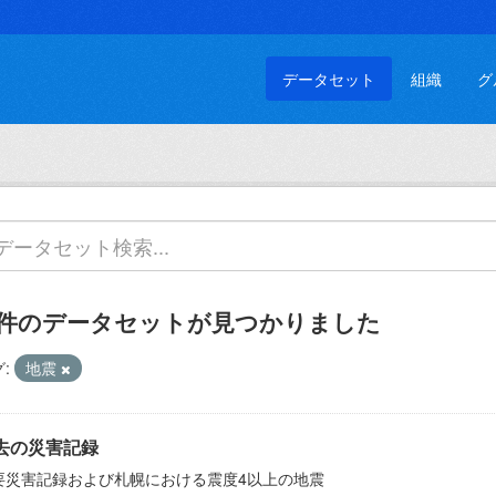
データセット
組織
グ
 件のデータセットが見つかりました
:
地震
去の災害記録
要災害記録および札幌における震度4以上の地震