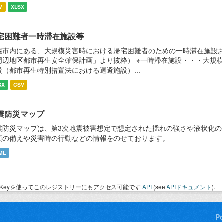
V
XLSX
宅困難者一時滞在施設等
幌市内にある、大規模災害時における帰宅困難者のための一時滞在施設
周辺地区都市再生安全確保計画」より抜粋） ※一時滞在施設・・・大規
設（都市再生特別措置法における退避施設）...
SX
CSV
震防災マップ
震防災マップは、第3次地震被害想定で想定された揺れの強さや液状化
頃の備えや災害時の行動などの情報をのせております。
ML
I Keyを使ってこのレジストリーにもアクセス可能です
API
(see
APIドキュメント
).
P