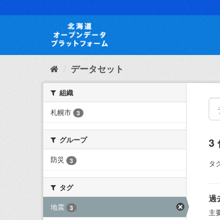
ス
キ
ッ
プ
し
て
内
データセット
容
へ
組織
札幌市
3
グループ
3
防災
3
タグ
タグ
過
地震
3
主