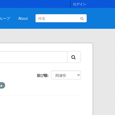
ログイン
ループ
About
並び順
て