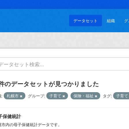
データセット
組織
グ
 件のデータセットが見つかりました
:
札幌市
グループ:
子育て
保険・福祉
タグ:
子育
子保健統計
幌市内の母子保健統計データです。