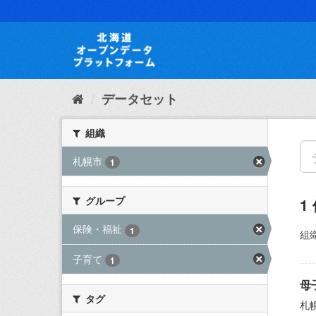
ス
キ
ッ
プ
し
て
内
データセット
容
へ
組織
札幌市
1
グループ
1
保険・福祉
1
組織
子育て
1
母
タグ
札