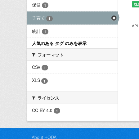
保健
XL
1
子育て
1
AP
統計
1
人気のある タグ のみを表示
フォーマット
CSV
1
XLS
1
ライセンス
CC-BY-4.0
1
About HODA