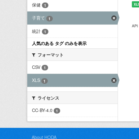
保健
XL
1
子育て
1
AP
統計
1
人気のある タグ のみを表示
フォーマット
CSV
1
XLS
1
ライセンス
CC-BY-4.0
1
About HODA