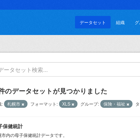
データセット
組織
グ
 件のデータセットが見つかりました
:
札幌市
フォーマット:
XLS
グループ:
保険・福祉
タ
子保健統計
幌市内の母子保健統計データです。