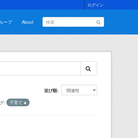
ログイン
ループ
About
並び順
グ:
子育て