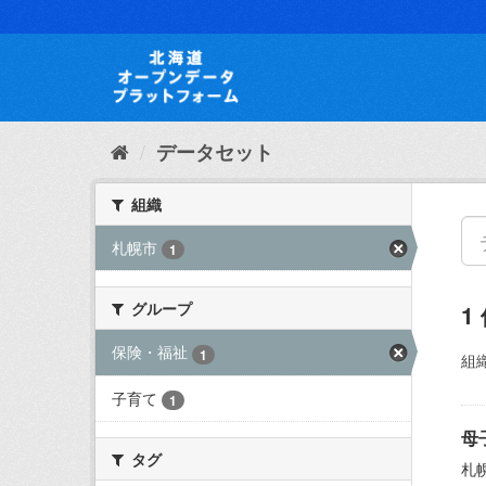
ス
キ
ッ
プ
し
て
内
データセット
容
へ
組織
札幌市
1
グループ
1
保険・福祉
1
組織
子育て
1
母
タグ
札