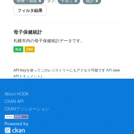
保険・福祉
タグ:
子育て
統計
フィルタ結果
母子保健統計
札幌市内の母子保健統計データです。
XLS
CSV
API Keyを使ってこのレジストリーにもアクセス可能です
API
(see
APIドキュメント
).
About HODA
CKAN API
CKANアソシエーション
Powered by