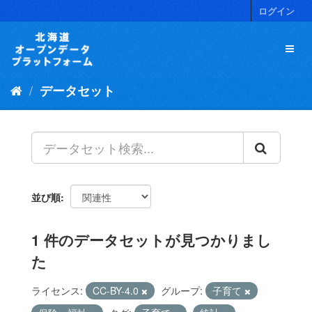
ス
ログイン
キ
ッ
プ
し
て
データセット
内
容
へ
並び順
1 件のデータセットが見つかりまし
た
ライセンス:
CC-BY-4.0
グループ:
子育て