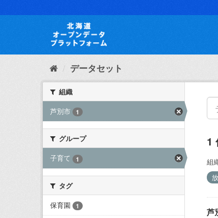
ス
キ
ッ
プ
し
て
内
データセット
容
へ
組織
芦別市
1
グループ
1
子育て
1
組織
タグ
保育園
1
芦