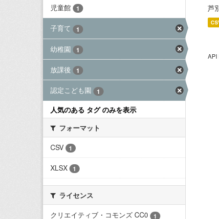
児童館
芦
1
CS
子育て
1
幼稚園
1
AP
放課後
1
認定こども園
1
人気のある タグ のみを表示
フォーマット
CSV
1
XLSX
1
ライセンス
クリエイティブ・コモンズ CC0
1