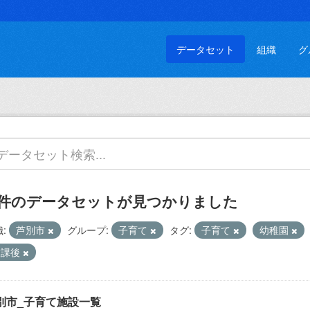
データセット
組織
グ
 件のデータセットが見つかりました
:
芦別市
グループ:
子育て
タグ:
子育て
幼稚園
放課後
別市_子育て施設一覧