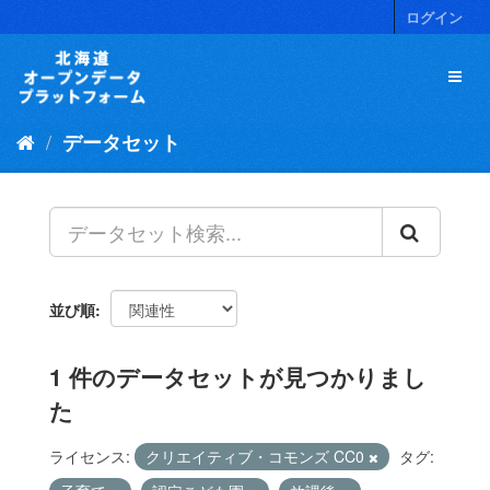
ス
ログイン
キ
ッ
プ
し
て
データセット
内
容
へ
並び順
1 件のデータセットが見つかりまし
た
ライセンス:
クリエイティブ・コモンズ CC0
タグ: