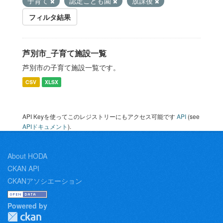
子育て
認定こども園
放課後
フィルタ結果
芦別市_子育て施設一覧
芦別市の子育て施設一覧です。
CSV
XLSX
API Keyを使ってこのレジストリーにもアクセス可能です
API
(see
APIドキュメント
).
About HODA
CKAN API
CKANアソシエーション
Powered by