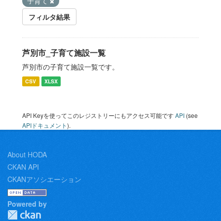
子育て
フィルタ結果
芦別市_子育て施設一覧
芦別市の子育て施設一覧です。
CSV
XLSX
API Keyを使ってこのレジストリーにもアクセス可能です
API
(see
APIドキュメント
).
About HODA
CKAN API
CKANアソシエーション
Powered by