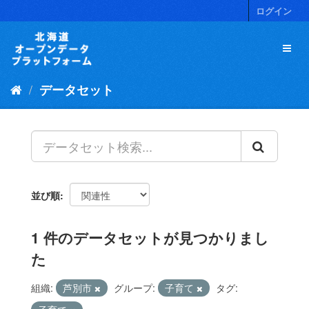
ス
ログイン
キ
ッ
プ
し
て
データセット
内
容
へ
並び順
1 件のデータセットが見つかりまし
た
組織:
芦別市
グループ:
子育て
タグ: