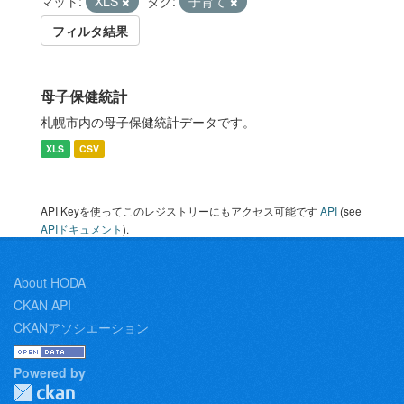
マット:
XLS
タグ:
子育て
フィルタ結果
母子保健統計
札幌市内の母子保健統計データです。
XLS
CSV
API Keyを使ってこのレジストリーにもアクセス可能です
API
(see
APIドキュメント
).
About HODA
CKAN API
CKANアソシエーション
Powered by