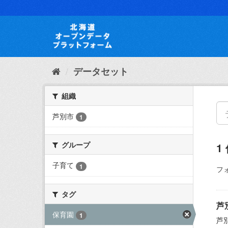
ス
キ
ッ
プ
し
て
内
データセット
容
へ
組織
芦別市
1
グループ
1
子育て
1
フ
タグ
芦
保育園
1
芦