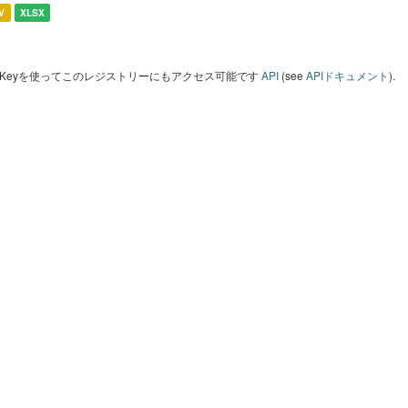
V
XLSX
I Keyを使ってこのレジストリーにもアクセス可能です
API
(see
APIドキュメント
).