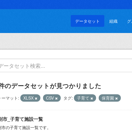
データセット
組織
グ
 件のデータセットが見つかりました
ォーマット:
XLSX
CSV
タグ:
子育て
保育園
別市_子育て施設一覧
別市の子育て施設一覧です。