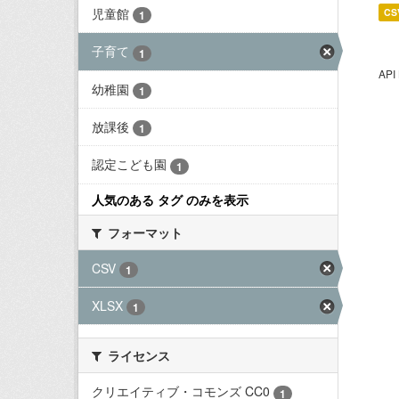
児童館
CS
1
子育て
1
AP
幼稚園
1
放課後
1
認定こども園
1
人気のある タグ のみを表示
フォーマット
CSV
1
XLSX
1
ライセンス
クリエイティブ・コモンズ CC0
1