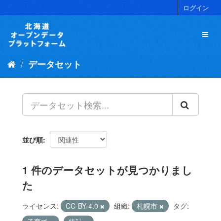
ス
ログイン
キ
ッ
プ
し
て
データセット
内
容
へ
並び順
1 件のデータセットが見つかりまし
た
ライセンス:
CC-BY-4.0
組織:
札幌市
タグ: