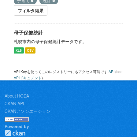
子育て
統計
フィルタ結果
母子保健統計
札幌市内の母子保健統計データです。
XLS
CSV
API Keyを使ってこのレジストリーにもアクセス可能です
API
(see
APIドキュメント
).
About HODA
CKAN API
CKANアソシエーション
Powered by