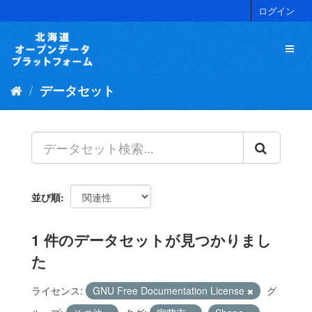
ス
ログイン
キ
ッ
プ
し
て
データセット
内
容
へ
並び順
1 件のデータセットが見つかりまし
た
ライセンス:
GNU Free Documentation License
グ