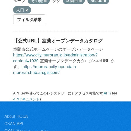
ループ:
その他
タグ:
室蘭市
Shape
人口
フィルタ結果
【公式URL】室蘭オープンデータカタログ
室蘭市公式ホームページのオープンデータページ
https://www.city.muroran.lg.jp/administration/?
content=1939
室蘭オープンデータカタログへのURLで
す。
https://murorancity-opendata-
muroran.hub.arcgis.com/
API Keyを使ってこのレジストリーにもアクセス可能です
API
(see
APIドキュメント
).
About HODA
CKAN API
CKANアソシエーション