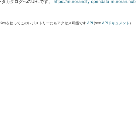
ータカタログへのURLです。
https://murorancity-opendata-muroran.hub
I Keyを使ってこのレジストリーにもアクセス可能です
API
(see
APIドキュメント
).