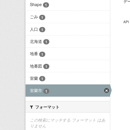
デ
Shape
1
ごみ
1
AP
人口
1
北海道
1
地番
1
地番図
1
室蘭
1
室蘭市
1
フォーマット
この検索にマッチする フォーマット はあ
りません