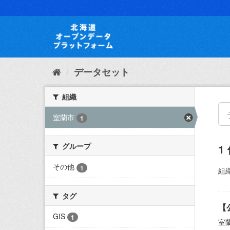
ス
キ
ッ
プ
し
て
内
データセット
容
へ
組織
室蘭市
1
グループ
1
その他
1
組織
タグ
【
GIS
1
室