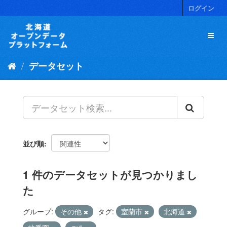
ス
ログイン
キ
ッ
プ
し
て
データセット
内
容
へ
並び順
1 件のデータセットが見つかりまし
た
グループ:
その他
タグ:
室蘭市
北海道