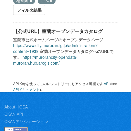
地番図
ごみ
フィルタ結果
【公式URL】室蘭オープンデータカタログ
室蘭市公式ホームページのオープンデータページ
https://www.city.muroran.lg.jp/administration/?
content=1939
室蘭オープンデータカタログへのURLで
す。
https://murorancity-opendata-
muroran.hub.arcgis.com/
API Keyを使ってこのレジストリーにもアクセス可能です
API
(see
APIドキュメント
).
About HODA
CKAN API
CKANアソシエーション