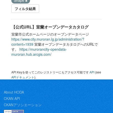
Shape
フィルタ結果
【公式URL】室蘭オープンデータカタログ
室蘭市公式ホームページのオープンデータページ
https://www.city.muroran.lg.jp/administration/?
content=1939
室蘭オープンデータカタログへのURLで
す。
https://murorancity-opendata-
muroran.hub.arcgis.com/
API Keyを使ってこのレジストリーにもアクセス可能です
API
(see
APIドキュメント
).
About HODA
CKAN API
CKANアソシエーション