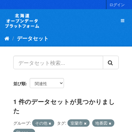
ス
ログイン
キ
ッ
プ
し
て
データセット
内
容
へ
並び順
1 件のデータセットが見つかりまし
た
グループ:
その他
タグ:
室蘭市
地番図