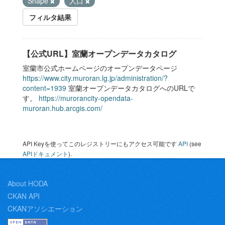
Shape
人口
フィルタ結果
【公式URL】室蘭オープンデータカタログ
室蘭市公式ホームページのオープンデータページ
https://www.city.muroran.lg.jp/administration/?
content=1939
室蘭オープンデータカタログへのURLで
す。
https://murorancity-opendata-
muroran.hub.arcgis.com/
API Keyを使ってこのレジストリーにもアクセス可能です
API
(see
APIドキュメント
).
About HODA
CKAN API
CKANアソシエーション