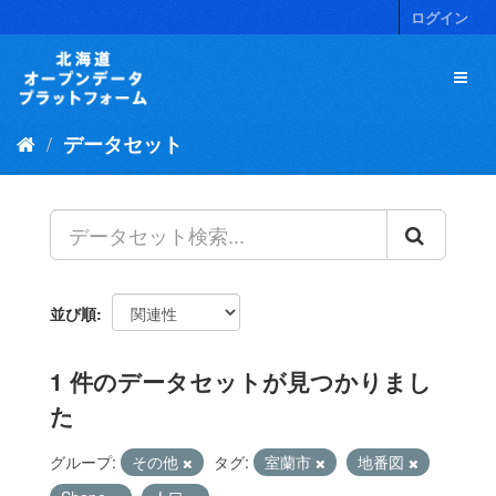
ス
ログイン
キ
ッ
プ
し
て
データセット
内
容
へ
並び順
1 件のデータセットが見つかりまし
た
グループ:
その他
タグ:
室蘭市
地番図