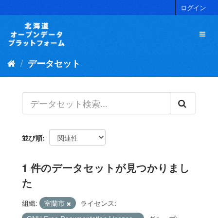
ス
ログイン
キ
ッ
プ
し
て
データセット
内
容
へ
並び順
1 件のデータセットが見つかりまし
た
組織:
室蘭市
ライセンス: