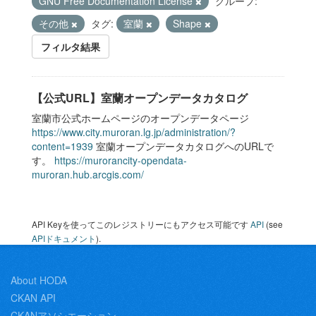
GNU Free Documentation License
グループ:
その他
タグ:
室蘭
Shape
フィルタ結果
【公式URL】室蘭オープンデータカタログ
室蘭市公式ホームページのオープンデータページ
https://www.city.muroran.lg.jp/administration/?
content=1939
室蘭オープンデータカタログへのURLで
す。
https://murorancity-opendata-
muroran.hub.arcgis.com/
API Keyを使ってこのレジストリーにもアクセス可能です
API
(see
APIドキュメント
).
About HODA
CKAN API
CKANアソシエーション