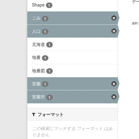
デ
Shape
1
ごみ
1
AP
人口
1
北海道
1
地番
1
地番図
1
室蘭
1
室蘭市
1
フォーマット
この検索にマッチする フォーマット はあ
りません