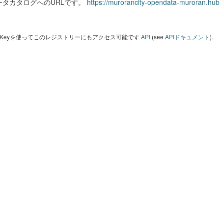
ータカタログへのURLです。
https://murorancity-opendata-muroran.hub
I Keyを使ってこのレジストリーにもアクセス可能です
API
(see
APIドキュメント
).