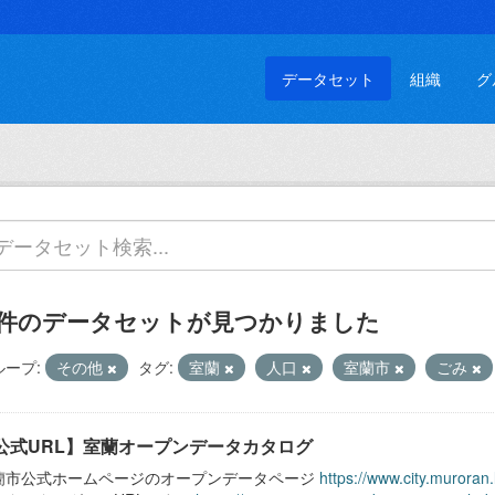
データセット
組織
グ
 件のデータセットが見つかりました
ループ:
その他
タグ:
室蘭
人口
室蘭市
ごみ
公式URL】室蘭オープンデータカタログ
蘭市公式ホームページのオープンデータページ
https://www.city.muroran