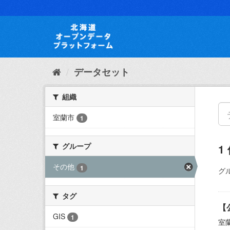
ス
キ
ッ
プ
し
て
内
データセット
容
へ
組織
室蘭市
1
グループ
1
その他
1
グ
タグ
【
GIS
1
室