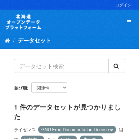
ス
ログイン
キ
ッ
プ
し
て
データセット
内
容
へ
並び順
1 件のデータセットが見つかりまし
た
ライセンス:
GNU Free Documentation License
組