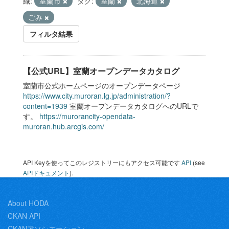
織:
室蘭市
タグ:
室蘭
北海道
ごみ
フィルタ結果
【公式URL】室蘭オープンデータカタログ
室蘭市公式ホームページのオープンデータページ
https://www.city.muroran.lg.jp/administration/?
content=1939
室蘭オープンデータカタログへのURLで
す。
https://murorancity-opendata-
muroran.hub.arcgis.com/
API Keyを使ってこのレジストリーにもアクセス可能です
API
(see
APIドキュメント
).
About HODA
CKAN API
CKANアソシエーション