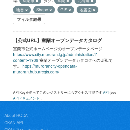
織:
室蘭市
タグ:
室蘭
北海道
地番
Shape
GIS
地番図
フィルタ結果
【公式URL】室蘭オープンデータカタログ
室蘭市公式ホームページのオープンデータページ
https://www.city.muroran.lg.jp/administration/?
content=1939
室蘭オープンデータカタログへのURLで
す。
https://murorancity-opendata-
muroran.hub.arcgis.com/
API Keyを使ってこのレジストリーにもアクセス可能です
API
(see
APIドキュメント
).
About HODA
CKAN API
CKANアソシエーション