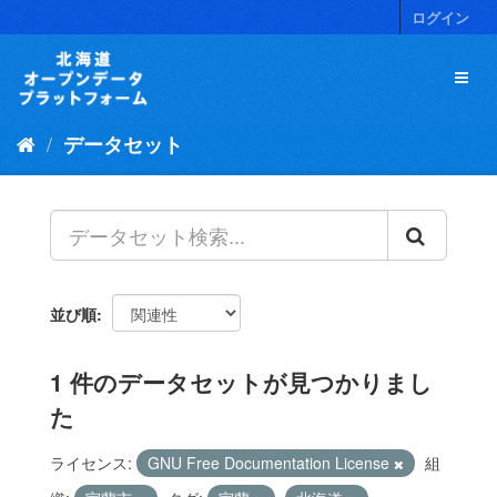
ス
ログイン
キ
ッ
プ
し
て
データセット
内
容
へ
並び順
1 件のデータセットが見つかりまし
た
ライセンス:
GNU Free Documentation License
組