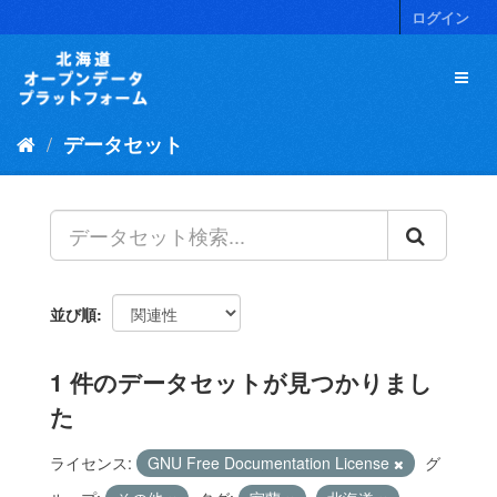
ス
ログイン
キ
ッ
プ
し
て
データセット
内
容
へ
並び順
1 件のデータセットが見つかりまし
た
ライセンス:
GNU Free Documentation License
グ