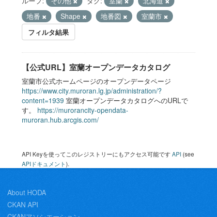
ループ:
その他
タグ:
室蘭
北海道
地番
Shape
地番図
室蘭市
フィルタ結果
【公式URL】室蘭オープンデータカタログ
室蘭市公式ホームページのオープンデータページ
https://www.city.muroran.lg.jp/administration/?
content=1939
室蘭オープンデータカタログへのURLで
す。
https://murorancity-opendata-
muroran.hub.arcgis.com/
API Keyを使ってこのレジストリーにもアクセス可能です
API
(see
APIドキュメント
).
About HODA
CKAN API
CKANアソシエーション