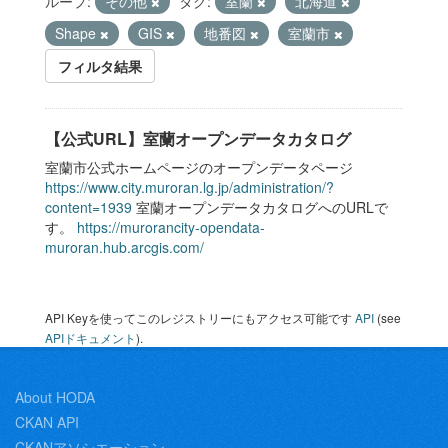
ループ:
その他
タグ:
室蘭
北海道
Shape
GIS
地番図
室蘭市
フィルタ結果
【公式URL】室蘭オープンデータカタログ
室蘭市公式ホームページのオープンデータページ
https://www.city.muroran.lg.jp/administration/?
content=1939
室蘭オープンデータカタログへのURLで
す。
https://murorancity-opendata-
muroran.hub.arcgis.com/
API Keyを使ってこのレジストリーにもアクセス可能です
API
(see
APIドキュメント
).
About HODA
CKAN API
CKANアソシエーション