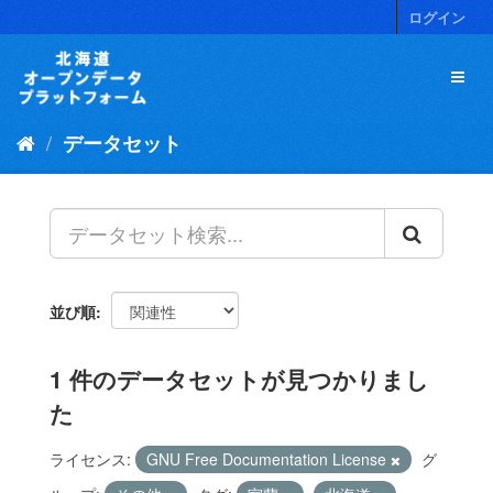
ス
ログイン
キ
ッ
プ
し
て
データセット
内
容
へ
並び順
1 件のデータセットが見つかりまし
た
ライセンス:
GNU Free Documentation License
グ