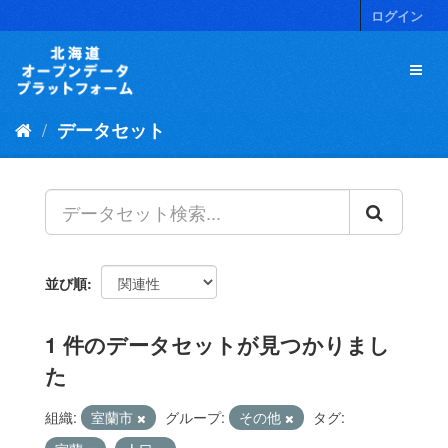
ス
ログイン
キ
ッ
プ
し
て
データセット
内
容
へ
並び順
1 件のデータセットが見つかりまし
た
組織:
室蘭市
グループ:
その他
タグ: