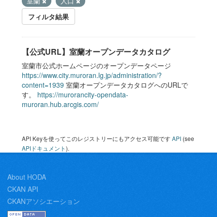
室蘭
人口
フィルタ結果
【公式URL】室蘭オープンデータカタログ
室蘭市公式ホームページのオープンデータページ
https://www.city.muroran.lg.jp/administration/?
content=1939
室蘭オープンデータカタログへのURLで
す。
https://murorancity-opendata-
muroran.hub.arcgis.com/
API Keyを使ってこのレジストリーにもアクセス可能です
API
(see
APIドキュメント
).
About HODA
CKAN API
CKANアソシエーション