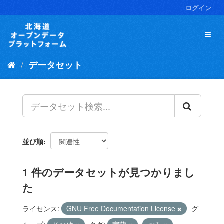
ス
ログイン
キ
ッ
プ
し
て
データセット
内
容
へ
並び順
1 件のデータセットが見つかりまし
た
ライセンス:
GNU Free Documentation License
グ