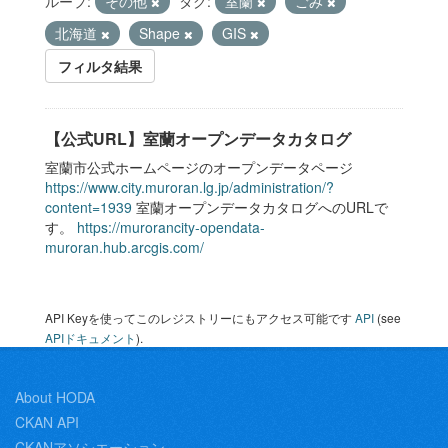
ループ:
その他
タグ:
室蘭
ごみ
北海道
Shape
GIS
フィルタ結果
【公式URL】室蘭オープンデータカタログ
室蘭市公式ホームページのオープンデータページ
https://www.city.muroran.lg.jp/administration/?
content=1939
室蘭オープンデータカタログへのURLで
す。
https://murorancity-opendata-
muroran.hub.arcgis.com/
API Keyを使ってこのレジストリーにもアクセス可能です
API
(see
APIドキュメント
).
About HODA
CKAN API
CKANアソシエーション