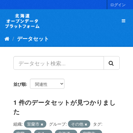
ス
ログイン
キ
ッ
プ
し
て
データセット
内
容
へ
並び順
1 件のデータセットが見つかりまし
た
組織:
室蘭市
グループ:
その他
タグ: