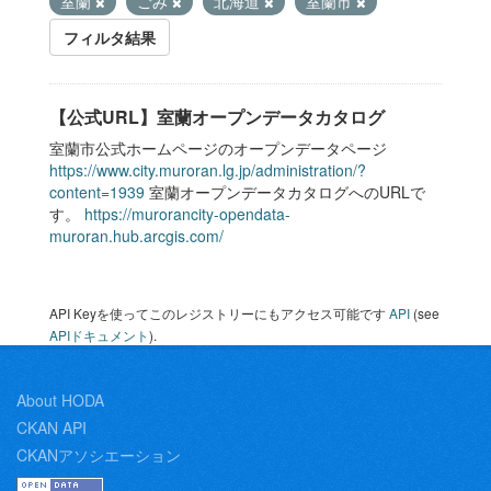
室蘭
ごみ
北海道
室蘭市
フィルタ結果
【公式URL】室蘭オープンデータカタログ
室蘭市公式ホームページのオープンデータページ
https://www.city.muroran.lg.jp/administration/?
content=1939
室蘭オープンデータカタログへのURLで
す。
https://murorancity-opendata-
muroran.hub.arcgis.com/
API Keyを使ってこのレジストリーにもアクセス可能です
API
(see
APIドキュメント
).
About HODA
CKAN API
CKANアソシエーション