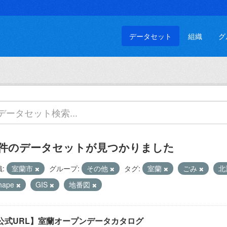
データセット
組織
グ
 件のデータセットが見つかりました
:
室蘭市
グループ:
その他
タグ:
室蘭
ごみ
北
hape
GIS
地番図
公式URL】室蘭オープンデータカタログ