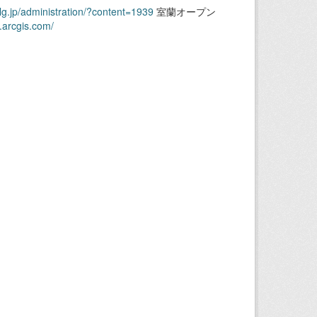
.lg.jp/administration/?content=1939
室蘭オープン
.arcgis.com/