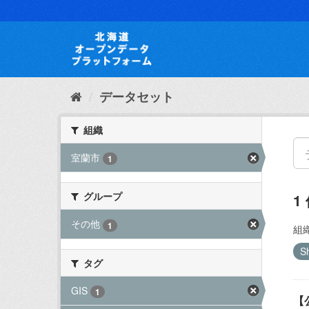
ス
キ
ッ
プ
し
て
内
データセット
容
へ
組織
室蘭市
1
グループ
1
その他
1
組織
S
タグ
GIS
1
【