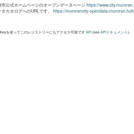
蘭市公式ホームページのオープンデータページ
https://www.city.muroran
ータカタログへのURLです。
https://murorancity-opendata-muroran.hub
I Keyを使ってこのレジストリーにもアクセス可能です
API
(see
APIドキュメント
).