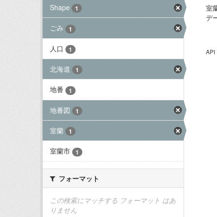
Shape
室
1
デ
ごみ
1
人口
1
AP
北海道
1
地番
1
地番図
1
室蘭
1
室蘭市
1
フォーマット
この検索にマッチする フォーマット はあ
りません