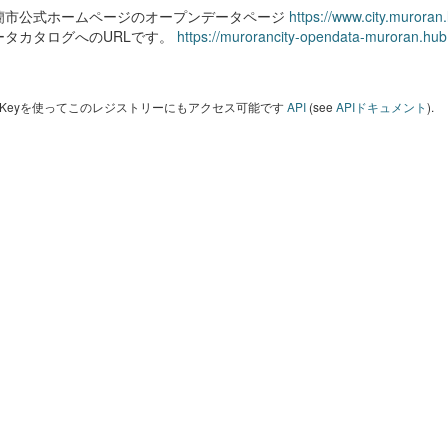
蘭市公式ホームページのオープンデータページ
https://www.city.muroran
ータカタログへのURLです。
https://murorancity-opendata-muroran.hub
I Keyを使ってこのレジストリーにもアクセス可能です
API
(see
APIドキュメント
).