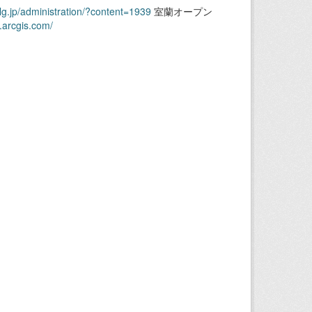
.lg.jp/administration/?content=1939
室蘭オープン
.arcgis.com/