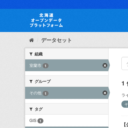
ス
キ
ッ
プ
し
て
内
データセット
容
へ
組織
室蘭市
1
グループ
1
その他
1
ラ
タグ
GIS
1
【