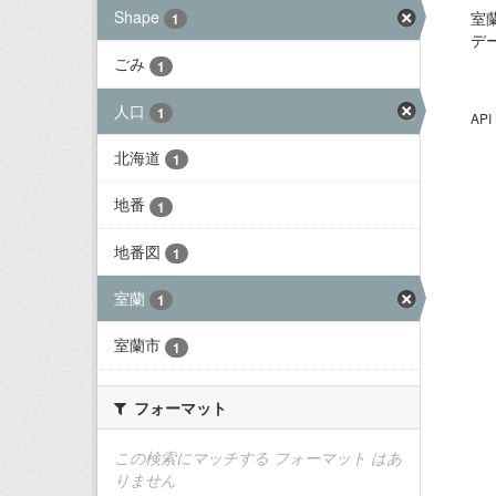
Shape
室
1
デ
ごみ
1
人口
1
AP
北海道
1
地番
1
地番図
1
室蘭
1
室蘭市
1
フォーマット
この検索にマッチする フォーマット はあ
りません