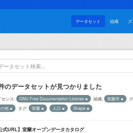
データセット
組織
グ
 件のデータセットが見つかりました
イセンス:
GNU Free Documentation License
組織:
室蘭市
グ
その他
タグ:
室蘭
人口
Shape
公式URL】室蘭オープンデータカタログ