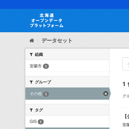
ス
キ
ッ
プ
し
て
内
データセット
容
へ
組織
室蘭市
1
グループ
1
その他
1
グ
タグ
【
GIS
1
室