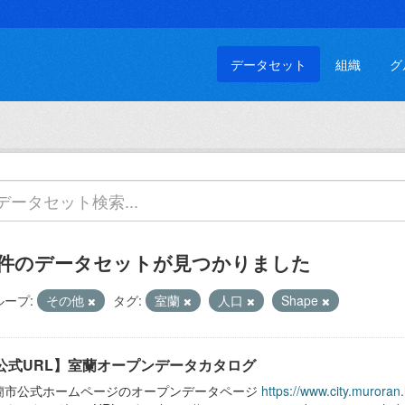
データセット
組織
グ
 件のデータセットが見つかりました
ループ:
その他
タグ:
室蘭
人口
Shape
公式URL】室蘭オープンデータカタログ
蘭市公式ホームページのオープンデータページ
https://www.city.muroran