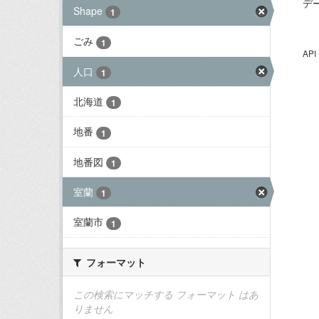
デ
Shape
1
ごみ
1
AP
人口
1
北海道
1
地番
1
地番図
1
室蘭
1
室蘭市
1
フォーマット
この検索にマッチする フォーマット はあ
りません