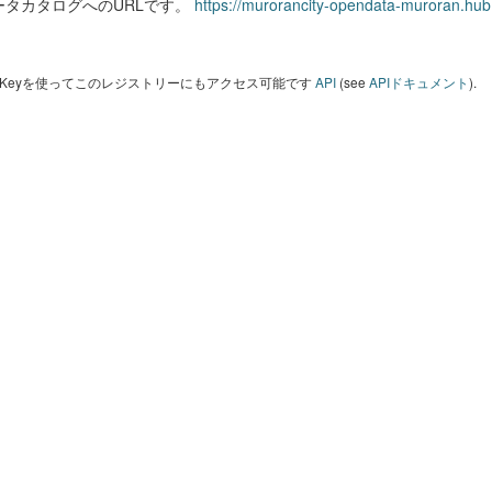
ータカタログへのURLです。
https://murorancity-opendata-muroran.hub
I Keyを使ってこのレジストリーにもアクセス可能です
API
(see
APIドキュメント
).