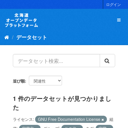
ス
ログイン
キ
ッ
プ
し
て
データセット
内
容
へ
並び順
1 件のデータセットが見つかりまし
た
ライセンス:
GNU Free Documentation License
組