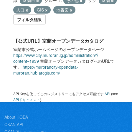
織:
室蘭市
グループ:
その他
タグ:
室蘭
人口
GIS
地番図
フィルタ結果
【公式URL】室蘭オープンデータカタログ
室蘭市公式ホームページのオープンデータページ
https://www.city.muroran.lg.jp/administration/?
content=1939
室蘭オープンデータカタログへのURLで
す。
https://murorancity-opendata-
muroran.hub.arcgis.com/
API Keyを使ってこのレジストリーにもアクセス可能です
API
(see
APIドキュメント
).
About HODA
CKAN API
CKANアソシエーション