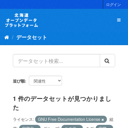
ス
ログイン
キ
ッ
プ
し
て
データセット
内
容
へ
並び順
1 件のデータセットが見つかりまし
た
ライセンス:
GNU Free Documentation License
組