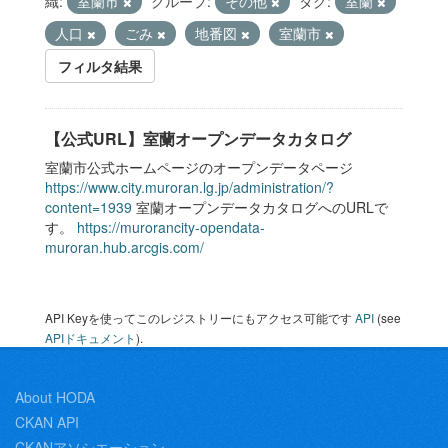
織:
室蘭市
グループ:
その他
タグ:
室蘭
人口
ごみ
地番図
室蘭市
フィルタ結果
【公式URL】室蘭オープンデータカタログ
室蘭市公式ホームページのオープンデータページ
https://www.city.muroran.lg.jp/administration/?
content=1939
室蘭オープンデータカタログへのURLで
す。
https://murorancity-opendata-
muroran.hub.arcgis.com/
API Keyを使ってこのレジストリーにもアクセス可能です
API
(see
APIドキュメント
).
About HODA
CKAN API
CKANアソシエーション