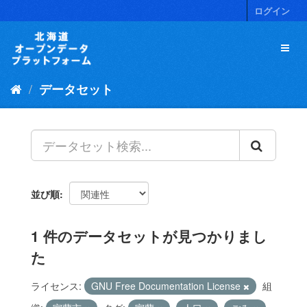
ス
ログイン
キ
ッ
プ
し
て
データセット
内
容
へ
並び順
1 件のデータセットが見つかりまし
た
ライセンス:
GNU Free Documentation License
組